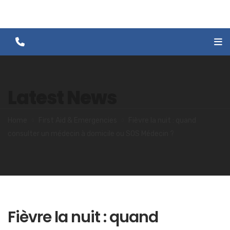
Latest News
Home
First Aid & Emergencies
Fièvre la nuit : quand
consulter un médecin à domicile ou SOS Médecin ?
Fièvre la nuit : quand